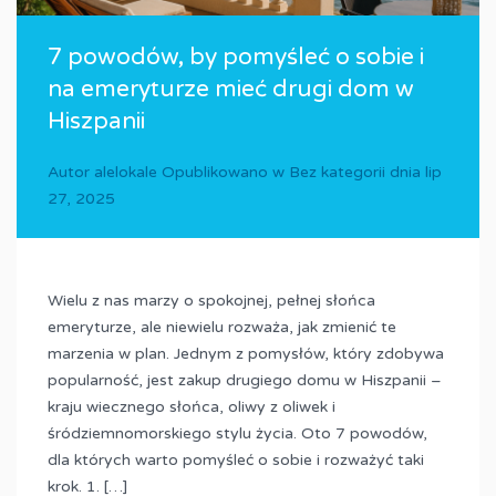
7 powodów, by pomyśleć o sobie i
na emeryturze mieć drugi dom w
Hiszpanii
Autor
alelokale
Opublikowano w
Bez kategorii
dnia
lip
27, 2025
Wielu z nas marzy o spokojnej, pełnej słońca
emeryturze, ale niewielu rozważa, jak zmienić te
marzenia w plan. Jednym z pomysłów, który zdobywa
popularność, jest zakup drugiego domu w Hiszpanii –
kraju wiecznego słońca, oliwy z oliwek i
śródziemnomorskiego stylu życia. Oto 7 powodów,
dla których warto pomyśleć o sobie i rozważyć taki
krok. 1. […]