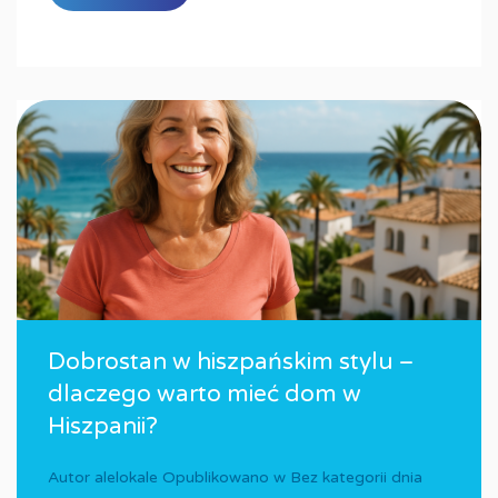
Dobrostan w hiszpańskim stylu –
dlaczego warto mieć dom w
Hiszpanii?
Autor
alelokale
Opublikowano w
Bez kategorii
dnia