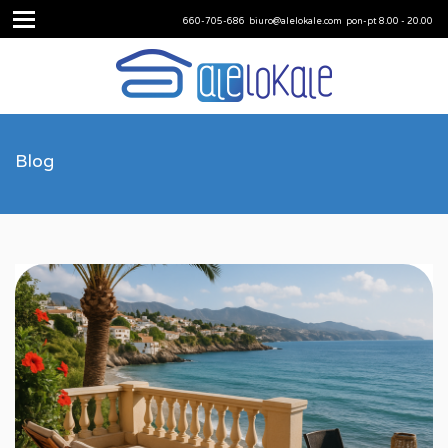
660-705-686
biuro@alelokale.com
pon-pt 8.00 - 20.00
Blog