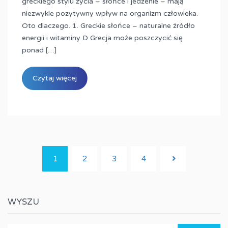
greckiego stylu życia – słońce i jedzenie – mają
niezwykle pozytywny wpływ na organizm człowieka.
Oto dlaczego. 1. Greckie słońce – naturalne źródło
energii i witaminy D Grecja może poszczycić się
ponad […]
Czytaj więcej
1
2
3
4
WYSZU