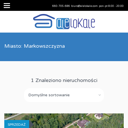
660-705-686
biuro@alelokale.com
pon-pt 8.00 - 20.00
Miasto: Markowszczyzna
1 Znaleziono nieruchomości
Domyślne sortowanie
SPRZEDAŻ