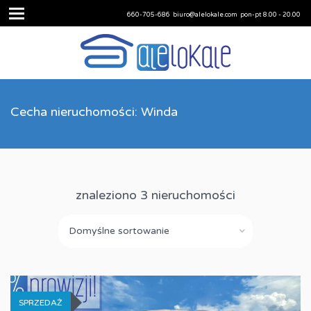
660-705-686
biuro@alelokale.com
pon-pt 8.00 - 20.00
Cecha nieruchomości: Winda
znaleziono 3 nieruchomości
Domyślne sortowanie
SPRZEDAŻ