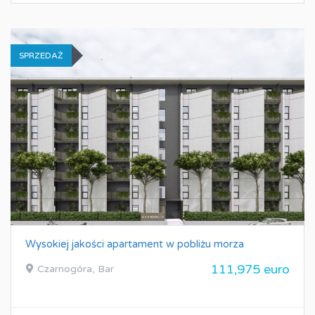
SPRZEDAŻ
Wysokiej jakości apartament w pobliżu morza
111,975 euro
Czarnogóra, Bar