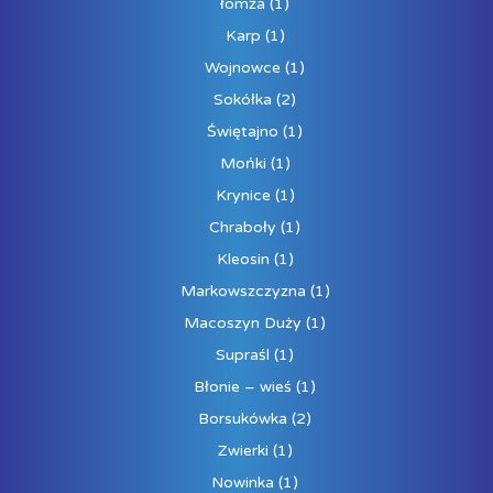
łomża
(1)
Karp
(1)
Wojnowce
(1)
Sokółka
(2)
Świętajno
(1)
Mońki
(1)
Krynice
(1)
Chraboły
(1)
Kleosin
(1)
Markowszczyzna
(1)
Macoszyn Duży
(1)
Supraśl
(1)
Błonie – wieś
(1)
Borsukówka
(2)
Zwierki
(1)
Nowinka
(1)