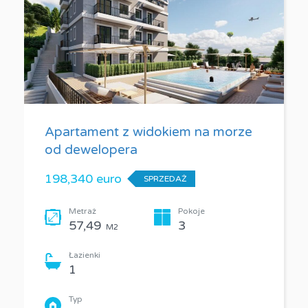
Apartament z widokiem na morze
od dewelopera
198,340 euro
SPRZEDAŻ
Metraż
Pokoje
57,49
3
M2
Łazienki
1
Typ