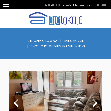
660-705-686
biuro@alelokale.com
pon-pt 8.00 - 20.00
STRONA GŁÓWNA
MIESZKANIE
3-POKOJOWE MIESZKANIE. BUDVA