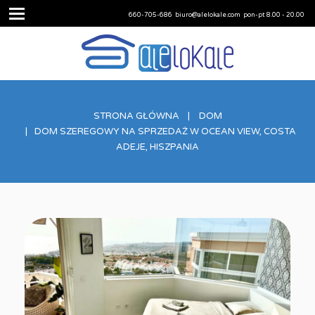
660-705-686
biuro@alelokale.com
pon-pt 8.00 - 20.00
STRONA GŁÓWNA
DOM
DOM SZEREGOWY NA SPRZEDAŻ W OCEAN VIEW, COSTA
ADEJE, HISZPANIA