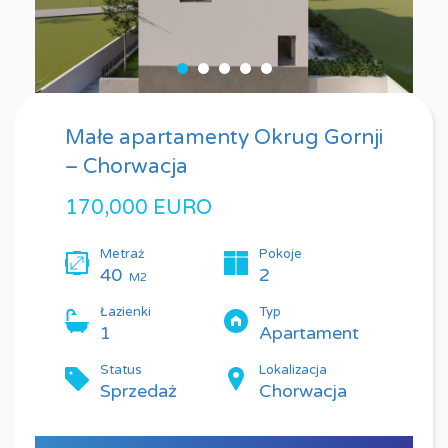
Małe apartamenty Okrug Gornji
– Chorwacja
170,000 EURO
Metraż
Pokoje
40
2
M2
Łazienki
Typ
1
Apartament
Status
Lokalizacja
Sprzedaż
Chorwacja