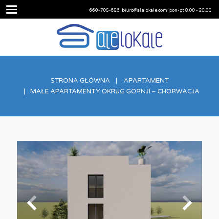
660-705-686
biuro@alelokale.com
pon-pt 8.00 - 20.00
STRONA GŁÓWNA
APARTAMENT
MAŁE APARTAMENTY OKRUG GORNJI – CHORWACJA