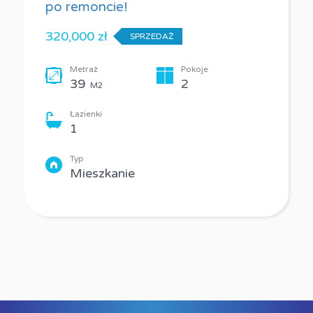
po remoncie!
320,000 zł
SPRZEDAŻ
Metraż
Pokoje
39
2
M2
Łazienki
1
Typ
Mieszkanie