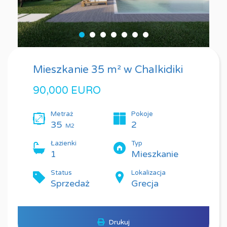
Mieszkanie 35 m² w Chalkidiki
90,000 EURO
Metraż
Pokoje
35
2
M2
Łazienki
Typ
1
Mieszkanie
Status
Lokalizacja
Sprzedaż
Grecja
Drukuj