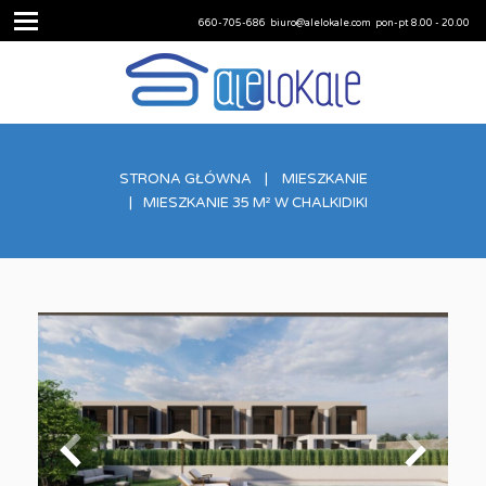
660-705-686
biuro@alelokale.com
pon-pt 8.00 - 20.00
STRONA GŁÓWNA
MIESZKANIE
MIESZKANIE 35 M² W CHALKIDIKI