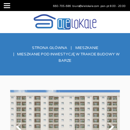
660-705-686
biuro@alelokale.com
pon-pt 8.00 - 20.00
STRONA GŁÓWNA
MIESZKANIE
MIESZKANIE POD INWESTYCJĘ W TRAKCIE BUDOWY W
BARZE