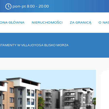
pon-pt 8.00 - 20.00
RONA GŁÓWNA
NIERUCHOMOŚCI
ZA GRANICĄ
O NA
TAMENTY W VILLAJOYOSA BLISKO MORZA