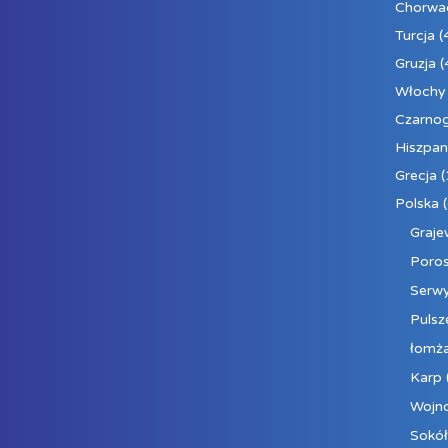
Chorwa
Turcja
(
Gruzja
(
Włochy
Czarno
Hiszpan
Grecja
(
Polska
(
Graj
Poros
Serw
Pulsz
łomż
Karp
Wojn
Sokół