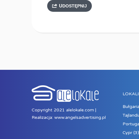
UDOSTĘPNIJ
LOKALI
Bułgari
Copyright 2021 alelokale.com |
Tajlandi
Realizacja:
www.angelsadvertising.pl
Portuga
Cypr
(3)