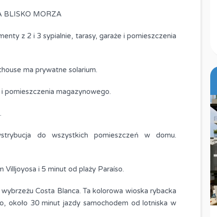
 BLISKO MORZA
ty z 2 i 3 sypialnie, tarasy, garaże i pomieszczenia
thouse ma prywatne solarium.
u i pomieszczenia magazynowego.
.
, dystrybucja do wszystkich pomieszczeń w domu.
Villjoyosa i 5 minut od plaży Paraíso.
im wybrzeżu Costa Blanca. Ta kolorowa wioska rybacka
Mieszkanie na sprzedaż w
llo, około 30 minut jazdy samochodem od lotniska w
Balcon del Atlántico, Costa