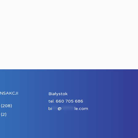
NSAKCJI
Białystok
tel. 660 705 686
(208)
bi
***
@
*******
le.com
(2)