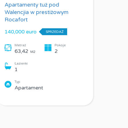
Apartamenty tuż pod
Dom szer
Walencjia w prestiżowym
w Ocean V
Rocafort
Hiszpania
140,000 euro
410,000 
SPRZEDAŻ
Metraż
Pokoje
Metraż
63,42
2
84
M2
M2
Łazienki
Łazienki
1
2
Typ
Typ
Apartament
Dom