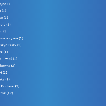
ajno
(1)
i
(1)
ce
(1)
oły
(1)
in
(1)
owszczyzna
(1)
szyn Duży
(1)
śl
(1)
e – wieś
(1)
ukówka
(2)
ki
(1)
nka
(1)
k Podlaski
(2)
stok
(17)