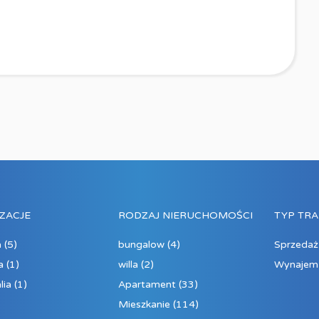
ZACJE
RODZAJ NIERUCHOMOŚCI
TYP TRA
a
(5)
bungalow
(4)
Sprzedaż
a
(1)
willa
(2)
Wynajem
lia
(1)
Apartament
(33)
Mieszkanie
(114)