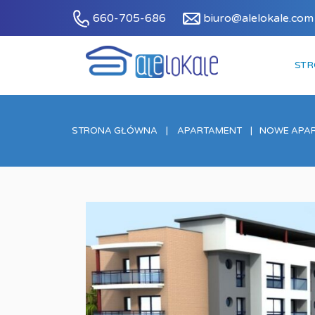
660-705-686
biuro@alelokale.com
ST
STRONA GŁÓWNA
APARTAMENT
NOWE APAR