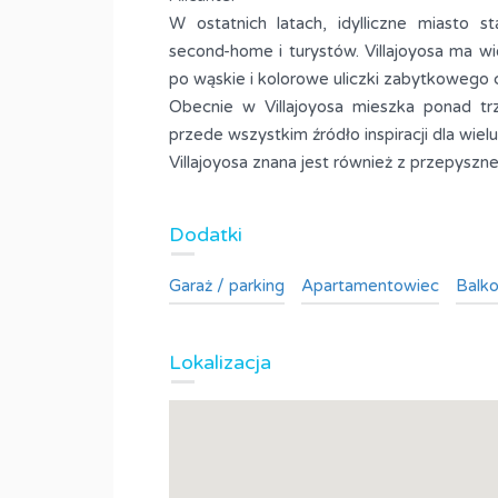
y tuż pod
Dom szeregowy na spr
W ostatnich latach, idylliczne miasto 
 prestiżowym
w Ocean View, Costa Ad
second-home i turystów. Villajoyosa ma wi
Hiszpania
po wąskie i kolorowe uliczki zabytkowego 
Obecnie w Villajoyosa mieszka ponad tr
o
410,000 EURO
SPRZEDAŻ
SPRZED
przede wszystkim źródło inspiracji dla wielu
Villajoyosa znana jest również z przepysz
Pokoje
Metraż
Pokoje
2
84
3
M2
Dodatki
Łazienki
2
Garaż / parking
Apartamentowiec
Balko
Typ
ent
Dom
Lokalizacja