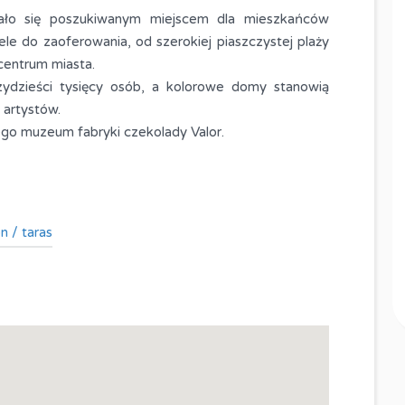
zedaż
Adeje, Hiszpania
stało się poszukiwanym miejscem dla mieszkańców
eje,
ele do zaoferowania, od szerokiej piaszczystej plaży
270,000 EURO
SPRZEDAŻ
centrum miasta.
zydzieści tysięcy osób, a kolorowe domy stanowią
Metraż
Pokoje
AŻ
 artystów.
50
2
M2
nego muzeum fabryki czekolady Valor.
Łazienki
1
Typ
n / taras
Mieszkanie