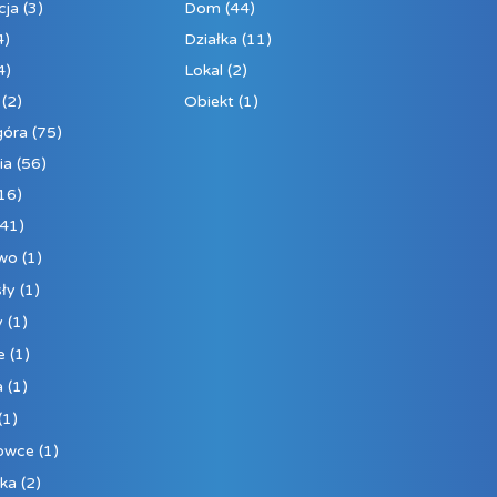
cja
(3)
Dom
(44)
4)
Działka
(11)
4)
Lokal
(2)
(2)
Obiekt
(1)
góra
(75)
ia
(56)
16)
41)
ewo
(1)
ły
(1)
y
(1)
e
(1)
a
(1)
(1)
owce
(1)
ka
(2)