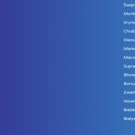
Święt
Mońk
Kryni
Chrab
Kleos
Mark
Maco
Supra
Błoni
Bors
Zwier
Nowi
Biels
Biały