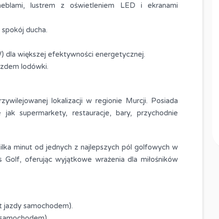
meblami, lustrem z oświetleniem LED i ekranami
Nowe apartamenty w Jacarilla,
E
Alicante
 spokój ducha.
139,000 euro
SPRZEDAŻ
) dla większej efektywności energetycznej.
Metraż
Pokoje
iazdem lodówki.
62
3
M2
Łazienki
ywilejowanej lokalizacji w regionie Murcji. Posiada
1
 jak supermarkety, restauracje, bary, przychodnie
Typ
Apartament
kilka minut od jednych z najlepszych pól golfowych w
zas Golf, oferując wyjątkowe wrażenia dla miłośników
ut jazdy samochodem).
y samochodem).