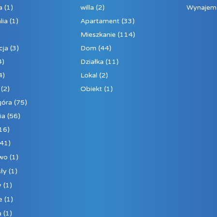
a
(1)
willa
(2)
Wynajem
lia
(1)
Apartament
(33)
Mieszkanie
(114)
cja
(3)
Dom
(44)
4)
Działka
(11)
4)
Lokal
(2)
(2)
Obiekt
(1)
góra
(75)
ia
(56)
16)
41)
ewo
(1)
ły
(1)
y
(1)
e
(1)
a
(1)