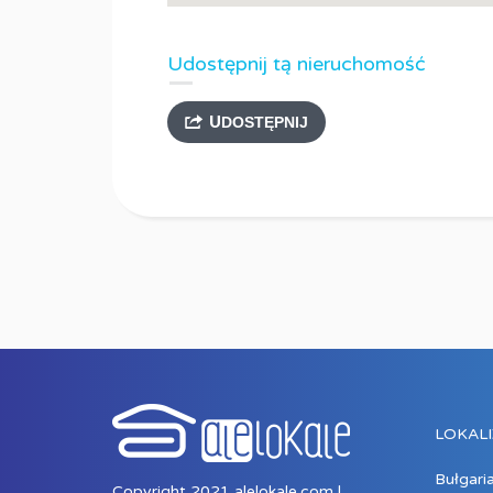
Udostępnij tą nieruchomość
UDOSTĘPNIJ
LOKALI
Bułgari
Copyright 2021 alelokale.com |