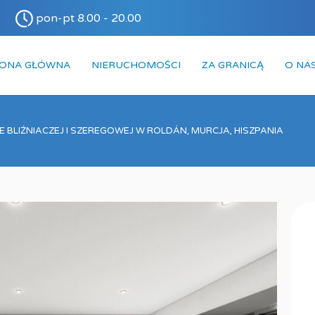
pon-pt 8.00 - 20.00
RONA GŁÓWNA
NIERUCHOMOŚCI
ZA GRANICĄ
O NA
 BLIŹNIACZEJ I SZEREGOWEJ W ROLDÁN, MURCJA, HISZPANIA