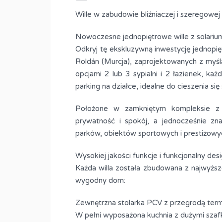
Wille w zabudowie bliźniaczej i szeregowej
Nowoczesne jednopiętrowe wille z solari
Odkryj tę ekskluzywną inwestycję jednopię
Roldán (Murcja), zaprojektowanych z myślą
opcjami 2 lub 3 sypialni i 2 łazienek, ka
parking na działce, idealne do cieszenia s
Położone w zamkniętym kompleksie z k
prywatność i spokój, a jednocześnie zna
parków, obiektów sportowych i prestiżowy
Wysokiej jakości funkcje i funkcjonalny des
Każda willa została zbudowana z najwyższ
wygodny dom:
Zewnętrzna stolarka PCV z przegrodą term
W pełni wyposażona kuchnia z dużymi szaf