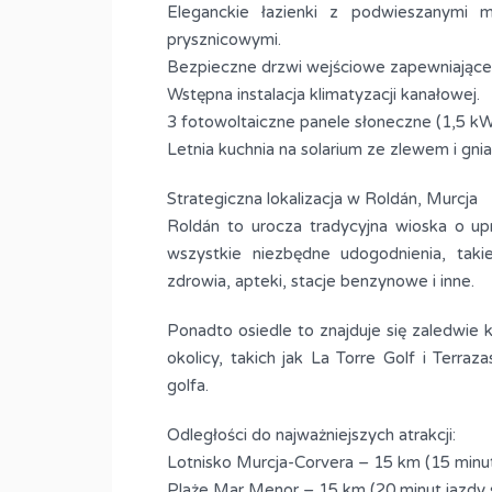
Eleganckie łazienki z podwieszanymi 
na sprzedaż w San
RYNEK PIERWOTNY
prysznicowymi.
Cristianos,
KAMIENICE W FUENT
Bezpieczne drzwi wejściowe zapewniające
ALAMO, MURCJA
Wstępna instalacja klimatyzacji kanałowej.
RO
176,916 euro
3 fotowoltaiczne panele słoneczne (1,5 kW
SPRZEDAŻ
SPRZEDAŻ
Letnia kuchnia na solarium ze zlewem i gn
Pokoje
Metraż
Pokoje
2
70
3
Strategiczna lokalizacja w Roldán, Murcja
M2
Roldán to urocza tradycyjna wioska o uprz
Łazienki
wszystkie niezbędne udogodnienia, takie
nie
2
zdrowia, apteki, stacje benzynowe i inne.
Typ
Ponadto osiedle to znajduje się zaledwie 
Dom
okolicy, takich jak La Torre Golf i Terra
golfa.
Odległości do najważniejszych atrakcji:
Lotnisko Murcja-Corvera – 15 km (15 min
Plaże Mar Menor – 15 km (20 minut jazd