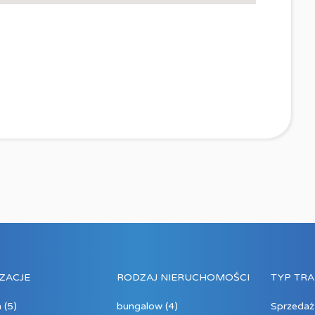
ZACJE
RODZAJ NIERUCHOMOŚCI
TYP TRA
a
(5)
bungalow
(4)
Sprzedaż