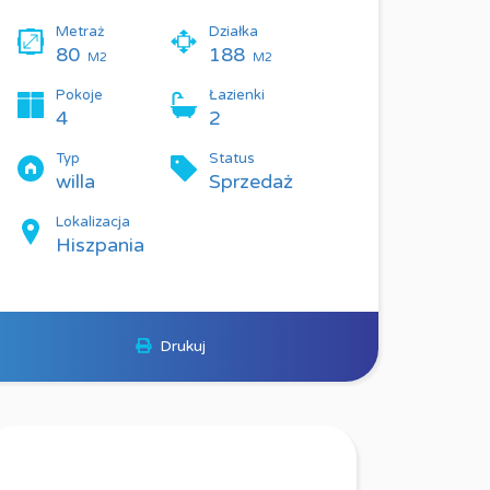
Metraż
Działka
80
188
M2
M2
Pokoje
Łazienki
4
2
Typ
Status
willa
Sprzedaż
Lokalizacja
Hiszpania
Drukuj