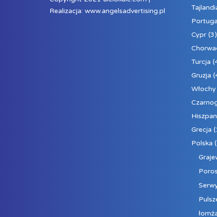
Tajlandi
Realizacja:
www.angelsadvertising.pl
Portuga
Cypr
(3)
Chorwa
Turcja
(
Gruzja
(
Włochy
Czarno
Hiszpan
Grecja
(
Polska
(
Graj
Poros
Serw
Pulsz
łomż