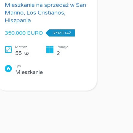
Mieszkanie na sprzedaż w San
RYNEK P
Marino, Los Cristianos,
KAMIENI
Hiszpania
ALAMO, 
350,000 EURO
176,916 e
SPRZEDAŻ
Metraż
Pokoje
Metraż
55
2
70
M2
M2
Typ
Łazienki
Mieszkanie
2
Typ
Dom