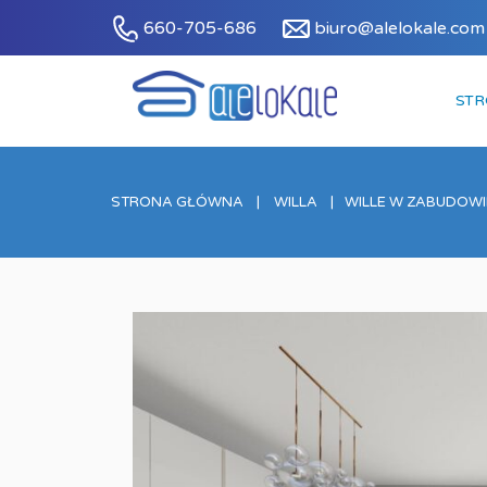
660-705-686
biuro@alelokale.com
ST
STRONA GŁÓWNA
WILLA
WILLE W ZABUDOWIE