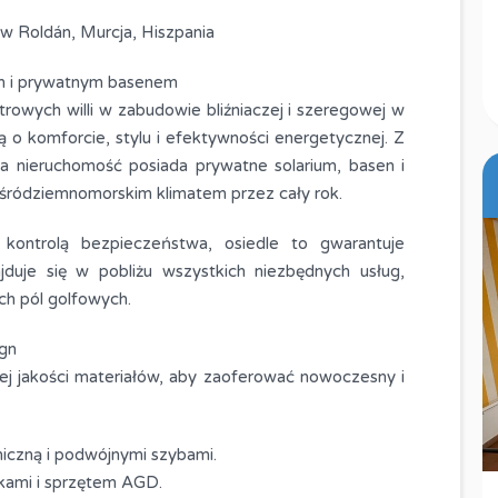
 w Roldán, Murcja, Hiszpania
um i prywatnym basenem
trowych willi w zabudowie bliźniaczej i szeregowej w
 o komforcie, stylu i efektywności energetycznej. Z
żda nieruchomość posiada prywatne solarium, basen i
ię śródziemnomorskim klimatem przez cały rok.
ontrolą bezpieczeństwa, osiedle to gwarantuje
jduje się w pobliżu wszystkich niezbędnych usług,
ch pól golfowych.
ign
ej jakości materiałów, aby zaoferować nowoczesny i
iczną i podwójnymi szybami.
kami i sprzętem AGD.