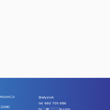
NSAKCJI
Białystok
tel. 660 705 686
(208)
bi
***
@
*******
le.com